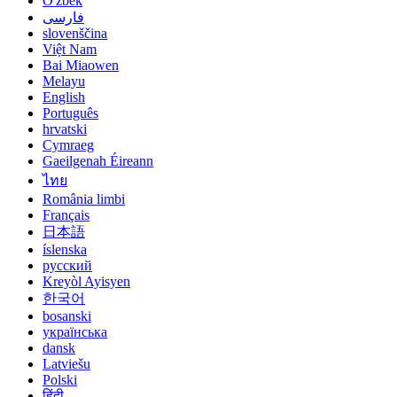
O'zbek
فارسی
slovenščina
Việt Nam
Bai Miaowen
Melayu
English
Português
hrvatski
Cymraeg
Gaeilgenah Éireann
ไทย
România limbi
Français
日本語
íslenska
русский
Kreyòl Ayisyen
한국어
bosanski
українська
dansk
Latviešu
Polski
हिंदी