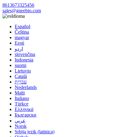
8613673325456
sales@gneebio.com
Idioma
Español
Čeština
magyar
Eesti
اردو
slovenčina
Indonesia
suomi
Lietuvių
Català
עברית
Nederlands
Malti
Italiano
Türkçe
Ελληνικά
Български
عربي
Norsk
Srbija jezik (latinica)